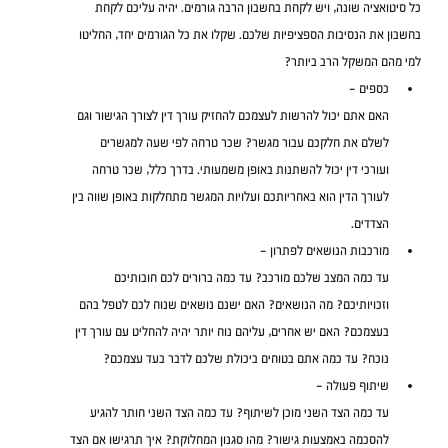
כל סיטואציה שונה, ויש לקחת בחשבון הרבה גורמים. יהיה עליכם לקחת 
בחשבון את הנסיבות הספציפיות שלכם. שקלו את כל הגורמים יחד, החליטו 
למי מהם המשקל הרב ביותר?
כספים – 
האם אתם יכול להרשות לעצמכם להחזיק עורך דין לצורך הגישור וגם 
לשלם את חלקכם עבור מגשר? שכר טרחה לפי שעה למגשרים 
ועורכי דין יכול להשתנות באופן משמעותי. בדרך כלל, שכר טרחה 
לעורך הדין הוא באחריותכם ועלויות המגשר מתחלקות באופן שווה בין 
הצדדים. 
מורכבות הנושאים לפתרון – 
עד כמה המצב שלכם מורכב? עד כמה ברורים לכם חובותיכם 
וזכויותיכם? מה הנושאים? האם ישנם נושאים שנוח לכם לטפל בהם 
בעצמכם? האם יש אחרים, עליהם נוח יותר יהיה להחליט עם עורך דין 
נוכח? עד כמה אתם בטוחים ביכולת שלכם לדבר בעד עצמכם?
שיתוף פעולה – 
עד כמה הצד השני מוכן לשיתוף? עד כמה הצד השני חותר להגיע 
להסכמה באמצעות גישור? מהו סגנון המחלוקת? איך תרגישו אם הצד 