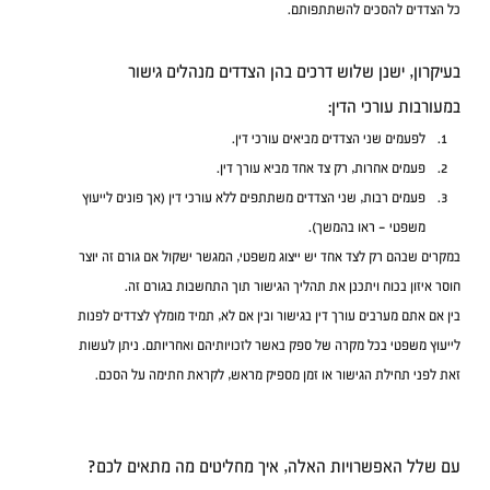
כל הצדדים להסכים להשתתפותם.
בעיקרון, ישנן שלוש דרכים בהן הצדדים מנהלים גישור 
במעורבות עורכי הדין:
לפעמים שני הצדדים מביאים עורכי דין.
פעמים אחרות, רק צד אחד מביא עורך דין.
פעמים רבות, שני הצדדים משתתפים ללא עורכי דין (אך פונים לייעוץ 
משפטי – ראו בהמשך).
במקרים שבהם רק לצד אחד יש ייצוג משפטי, המגשר ישקול אם גורם זה יוצר 
חוסר איזון בכוח ויתכנן את תהליך הגישור תוך התחשבות בגורם זה.
בין אם אתם מערבים עורך דין בגישור ובין אם לא, תמיד מומלץ לצדדים לפנות 
לייעוץ משפטי בכל מקרה של ספק באשר לזכויותיהם ואחריותם. ניתן לעשות 
זאת לפני תחילת הגישור או זמן מספיק מראש, לקראת חתימה על הסכם.
עם שלל האפשרויות האלה, איך מחליטים מה מתאים לכם?