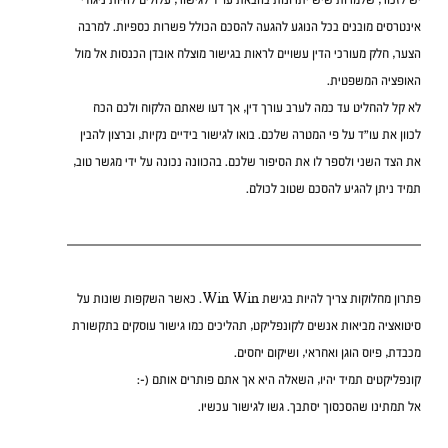
אינטרסים מובנים בכל הנוגע להגעה להסכם הכולל פשרות כספיות. למרבה 
הצער, חלק מעורכי הדין עשויים לראות בגישור מוצלח אובדן הכנסות אל מול 
האופציה המשפטית.
לא קל להחליט עד כמה לערב עורך דין, אך דעו שאתם הלקוח ולכם הכח 
לכוון את עו"ד על פי המטרה שלכם. בואו לגישור בידיים נקיות, וברצון להבין 
את הצד השני ולספר לו את הסיפור שלכם. בהכוונה נכונה על ידי מגשר טוב, 
תמיד ניתן להגיע להסכם שטוב לכולם.
פתרון מחלוקות צריך להיות בגישת Win Win. כאשר השקפות שונות על 
סיטואציה מביאות אנשים לקונפליקט, תהליכים כמו גישור עוסקים בתקשורת 
מכבדת, פיוס הוגן ואחראי, ושיקום יחסים.
קונפליקטים תמיד יהיו, השאלה היא אך אתם פותרים אותם (-:
אל תמתינו שהסכסוך יסתבך. גשו לגישור עכשיו.