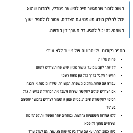
חשוב לזכור שהמגשר חייב להישאר ניטרלי, ולמרות שהוא 
יכול לחלוק מידע משפטי עם הצדדים, אסור לו לספק ייעוץ 
משפטי. זה יכול להגיע רק מעורך דין מורשה.
מספר נקודות על יתרונות של גישור ללא עו"ד:
פחות עלויות
קל יותר לקבוע מועדי גישור מכיוון שיש פחות צדדים לתאם
הגישור מקבל בדרך כלל טון פחות רשמי
עבודה עם פחות גורמים משפרת תקשורת ישירה ומונעת אי הבנה
אם הצדדים יכולים לתקשר ישירות ולעבד את המחלוקת בגישור, גדל 
הסיכוי לתקשורת חיובית. בניית אמון זו תעזור לצדדים בהמשך יחסיהם 
בעתיד
ללא עמדות משפטיות נחרצות, נפתחים יותר אפשרויות לפתרונות 
יצירתיים מחוץ לקופסא 
ניתן כמובן להתייעץ עם עו"ד בין פגישות הגישור, וגם לערב עו"ד 