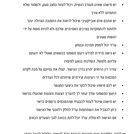
יש מישהו שאינו מעורב רגשית, ויכול לעזור במצב טעון, ולשמור שלא 
תתפרצו ללא צורך 
יש אתכם אדם אובייקטיבי שיכול לראות את התמונה הגדולה יותר 
ולחתור להתמקדות בצרכים האמיתיים שלכם ולא להיות מוסח על ידי 
רגשות טעונים
עו"ד יכול לספק תמיכה ובטחון
יש גישה מיידית למידע וייעוץ משפטי בנושאים שאולי לא ידעתם 
עליהם (למשל, השלכות בנוגע למיסוי)
עורכי דין הרואים יתרון בדרך הגישור, ינצלו את נסיונם על מנת לקדם 
הסכמות על ידי רעיונות יצירתיים שיתרמו לכל הצדדים
יש לכם מישהו שיכול לבקר את ביצועי המגשר
היועץ המשפטי שלך יעזור לך להעריך הצעות והצעות שהועלו בגישור
יש מישהו שיכול לעזור להבטיח שההסכמים נרשמים כראוי
ניתן להגביל את השתתפות עו"ד לחלק רלוונטי של הגישור
אם הגישור לא צולח, עו"ד יוכל לתת בכוונה לגבי הצעדים הבאים
יש לזכור, שלמרות שיש יתרונות בהבאת עו"ד לגישור, עלולים להיות ניגודי 