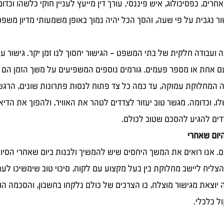
רים, כפסיכולוג, איש פיננסי, עורך דין מייעץ לעניין חוקי כלשהו וכדו
ר נגבית על פי שעה, והסך הכל יהיה נמוך באופן משמעותי מדיון משפטי
עבודה חלקית של בתי המשפט – הגישור יחסוך לנו זמן יקר. גישור ע
 אחת או מספר פעמים. גורמים נוספים המשפיעים על משך הזמן הם ס
המחלוקת עמוקה, עד כמה כל צד פתוח לנסות פתרונות שונים, הרגש
, וכדומה. מגשר טוב יעזור לצדדים לטהר את האוויר, ולהפוך את הדיאל
ים להגיע להסכם שטוב לכולם. 
יום שאחרי 
ים. אנו רואים את המשך היחסים שיש להמשיך ולבנות ביום שאחרי הסיו
צליח ליישב מחלוקת בין בעל מקצוע עם לקוח, סיכוי טוב שימשיכו לעב
וצאת מגישור מוצלח, בו הצרכים של כולם נלקחו בחשבון, והסכמה הו
ל כלכלי.